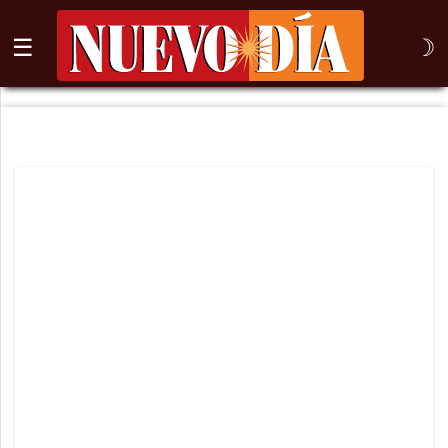
☰
☽
⌕
Inicio
Nogales
Columna
Sonora
México
Arizona
Internacional