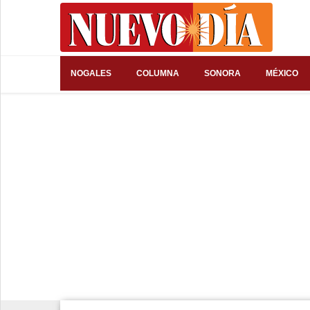
⌕
NOGALES
COLUMNA
SONORA
MÉXICO
Inicio
Nogales
Columna
Sonora
México
Arizona
Internacional
Deportes