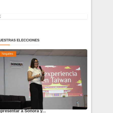
UESTRAS ELECCIONES
Nogales
TN reconoce a Ximena García por
epresentar a Sonora y...