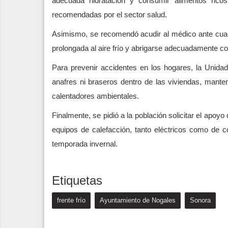
adecuada hidratación y consumir alimentos rico
recomendadas por el sector salud.
Asimismo, se recomendó acudir al médico ante cualqu
prolongada al aire frío y abrigarse adecuadamente co
Para prevenir accidentes en los hogares, la Unidad M
anafres ni braseros dentro de las viviendas, mante
calentadores ambientales.
Finalmente, se pidió a la población solicitar el apoy
equipos de calefacción, tanto eléctricos como de c
temporada invernal.
Etiquetas
frente frío
Ayuntamiento de Nogales
Sonora