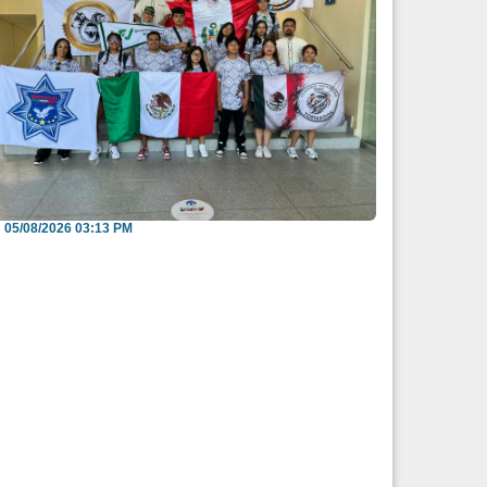
uadalupe García demuestra que nunca es
arde para alca...
05/08/2026 03:13 PM