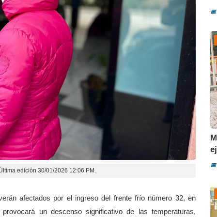
📅
M
e
📅
Última edición 30/01/2026 12:06 PM.
erán afectados por el ingreso del frente frío número 32, en
provocará un descenso significativo de las temperaturas,