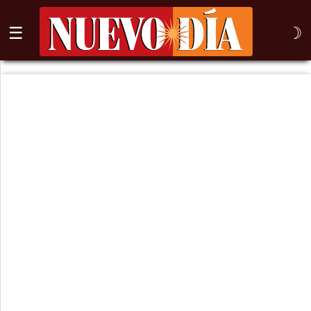
☰
☽
⌕
Inicio
Nogales
Columna
Sonora
México
Arizona
Internacional