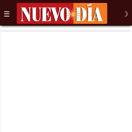
☰
☽
⌕
Inicio
Nogales
Columna
Sonora
México
Arizona
Internacional