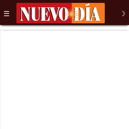
☰
☽
⌕
Inicio
Nogales
Columna
Sonora
México
Arizona
Internacional