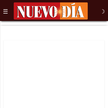
☰
☽
⌕
Inicio
Nogales
Columna
Sonora
México
Arizona
Internacional