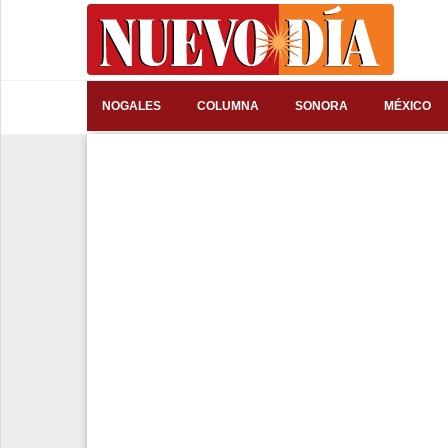
⌕
NOGALES
COLUMNA
SONORA
MÉXICO
Inicio
Nogales
Columna
Sonora
México
Arizona
Internacional
Deportes