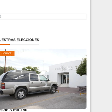
UESTRAS ELECCIONES
Sonora
frece DIF Sonora servicios funerarios
esde 3 mil 150 ...