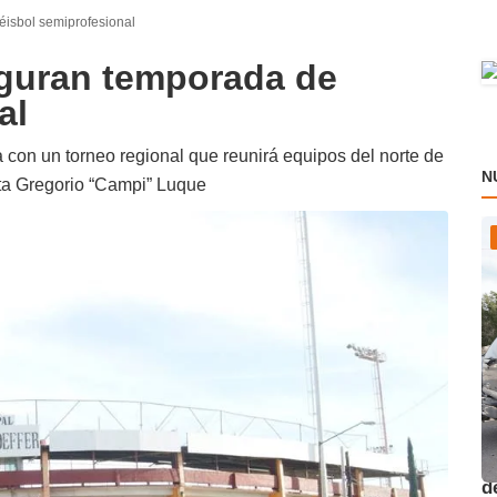
isbol semiprofesional
guran temporada de
al
a con un torneo regional que reunirá equipos del norte de
N
ta Gregorio “Campi” Luque
O
d