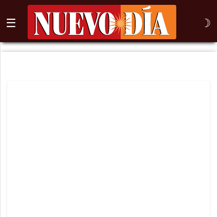
☰
☽
⌕
Inicio
Nogales
Columna
Sonora
México
Arizona
Internacional