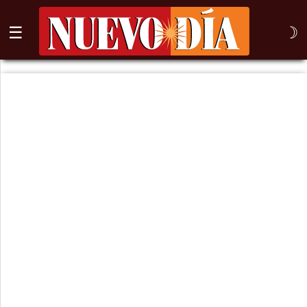
☰
☽
⌕
Inicio
Nogales
Columna
Sonora
México
Arizona
Internacional