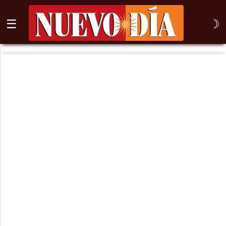
☰
☽
⌕
Inicio
Nogales
Columna
Sonora
México
Arizona
Internacional