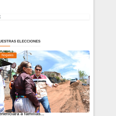
UESTRAS ELECCIONES
Nogales
vanza obra de pavimentación que
eneficiará a familias...