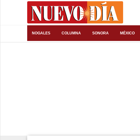
⌕
NOGALES
COLUMNA
SONORA
MÉXICO
Inicio
Nogales
Columna
Sonora
México
Arizona
Internacional
Deportes