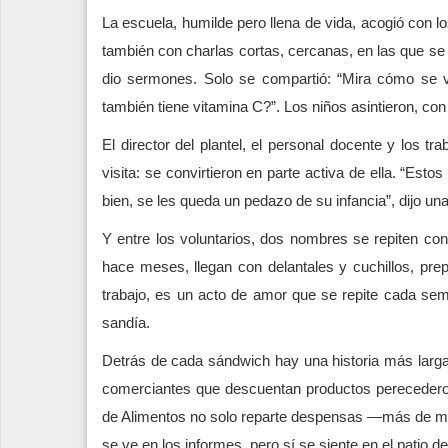
La escuela, humilde pero llena de vida, acogió con l
también con charlas cortas, cercanas, en las que se 
dio sermones. Solo se compartió: “Mira cómo se v
también tiene vitamina C?”. Los niños asintieron, con l
El director del plantel, el personal docente y los t
visita: se convirtieron en parte activa de ella. “Es
bien, se les queda un pedazo de su infancia”, dijo un
Y entre los voluntarios, dos nombres se repiten con
hace meses, llegan con delantales y cuchillos, pre
trabajo, es un acto de amor que se repite cada se
sandía.
Detrás de cada sándwich hay una historia más larga
comerciantes que descuentan productos perecederos
de Alimentos no solo reparte despensas —más de mil
se ve en los informes, pero sí se siente en el patio 