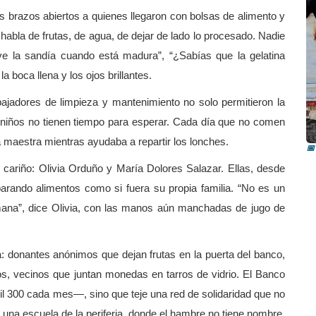
os brazos abiertos a quienes llegaron con bolsas de alimento y
habla de frutas, de agua, de dejar de lado lo procesado. Nadie
e la sandía cuando está madura”, “¿Sabías que la gelatina
a boca llena y los ojos brillantes.
rabajadores de limpieza y mantenimiento no solo permitieron la
I
tos niños no tienen tiempo para esperar. Cada día que no comen
i
a maestra mientras ayudaba a repartir los lonches.
📅
 cariño: Olivia Orduño y María Dolores Salazar. Ellas, desde
parando alimentos como si fuera su propia familia. “No es un
mana”, dice Olivia, con las manos aún manchadas de jugo de
: donantes anónimos que dejan frutas en la puerta del banco,
, vecinos que juntan monedas en tarros de vidrio. El Banco
 300 cada mes—, sino que teje una red de solidaridad que no
de una escuela de la periferia, donde el hambre no tiene nombre,