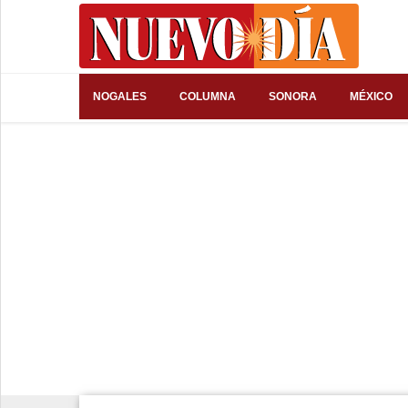
⌕
NOGALES
COLUMNA
SONORA
MÉXICO
Inicio
Nogales
Columna
Sonora
México
Arizona
Internacional
Deportes