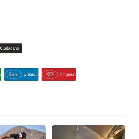
 Ciudadano
p
Linkedin
Pinterest