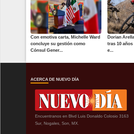
Con emotiva carta, Michelle Ward
Dorian Arell
concluye su gestión como
tras 10 años 
Cónsul Gener...
e...
ACERCA DE NUEVO DÍA
Encuentranos en Blvd Luis Donaldo Colosio 3163
Sur, Nogales, Son, MX.