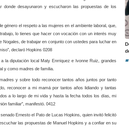
ugar donde desayunaron y escucharon las propuestas de los
e género el respeto a las mujeres en el ambiente laboral, que,
trabajo, lo tienes que hacer con vocación con un interés muy
 Nogales, de trabajar en conjunto con ustedes para luchar en
D
miso”, declaró Hopkins 0208
d
 a la diputación local Maty Enrriquez e Ivonne Ruiz, grandes
📅
ral y como madres de familia.
s madres y sobre todo reconocer tantos años juntos por tanto
ado, reconocer a mi mamá por tantos años lidiando y tantas
dos a lo largo de mi vida y hasta la fecha todos los días, mi
ón familiar”, manifestó. 0412
senado Ernesto el Pato de Lucas Hopkins, quien invitó felicitó
a escuchar las propuestas de Manuel Hopkins y a confiar en su