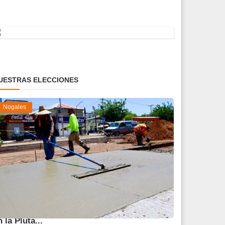
UESTRAS ELECCIONES
Nogales
vanza 45 % obra de reparación del socavón
n la Pluta...