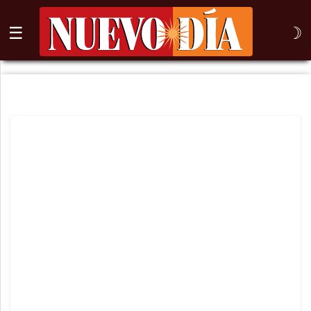
☰
☽
⌕
Inicio
Nogales
Columna
Sonora
México
Arizona
Internacional