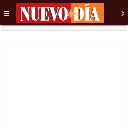
☰
☽
⌕
Inicio
Nogales
Columna
Sonora
México
Arizona
Internacional