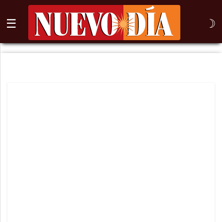
☰
☽
⌕
Inicio
Nogales
Columna
Sonora
México
Arizona
Internacional