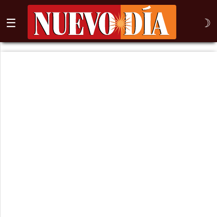
☰
☽
⌕
Inicio
Nogales
Columna
Sonora
México
Arizona
Internacional