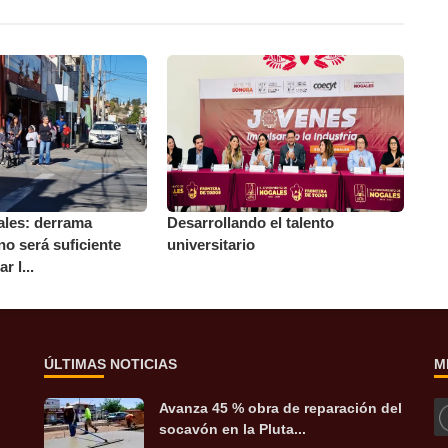
les: derrama
Desarrollando el talento
o será suficiente
universitario
r l...
ÚLTIMAS NOTICIAS
M
Avanza 45 % obra de reparación del
socavón en la Pluta...