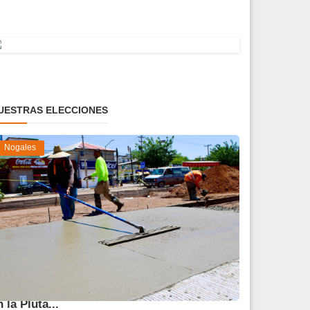
UESTRAS ELECCIONES
Nogales
vanza 45 % obra de reparación del socavón
n la Pluta...