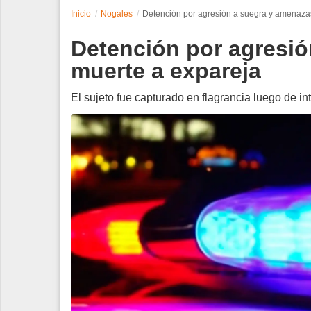
Inicio
Nogales
Detención por agresión a suegra y amenaza
Espectáculos
Detención por agresió
Tecnología
muerte a expareja
Contacto
El sujeto fue capturado en flagrancia luego de in
Edición Impresa