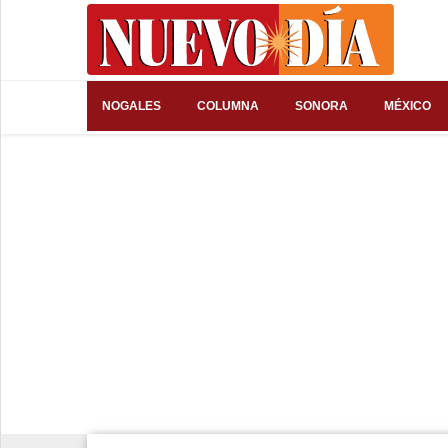
⌕
NOGALES
COLUMNA
SONORA
MÉXICO
Inicio
Nogales
Columna
Sonora
México
Arizona
Internacional
Deportes