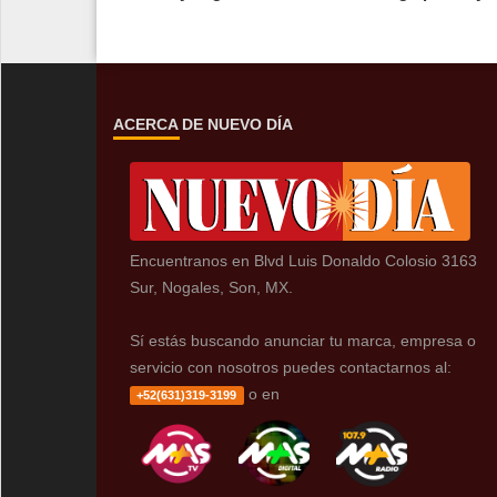
ACERCA DE NUEVO DÍA
Encuentranos en Blvd Luis Donaldo Colosio 3163
Sur, Nogales, Son, MX.
Sí estás buscando anunciar tu marca, empresa o
servicio con nosotros puedes contactarnos al:
o en
+52(631)319-3199