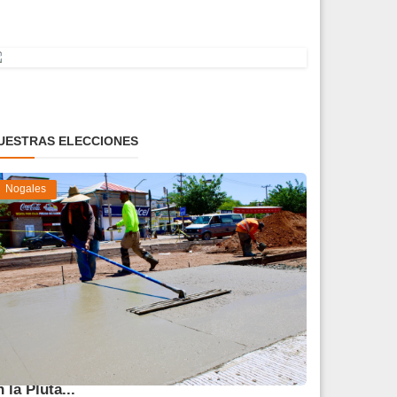
UESTRAS ELECCIONES
Nogales
vanza 45 % obra de reparación del socavón
n la Pluta...