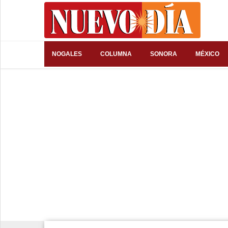
⌕
NOGALES
COLUMNA
SONORA
MÉXICO
Inicio
Nogales
Columna
Sonora
México
Arizona
Internacional
Deportes