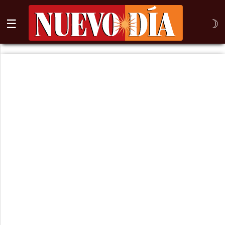
☰
☽
⌕
Inicio
Nogales
Columna
Sonora
México
Arizona
Internacional