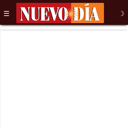
☰
☽
⌕
Inicio
Nogales
Columna
Sonora
México
Arizona
Internacional