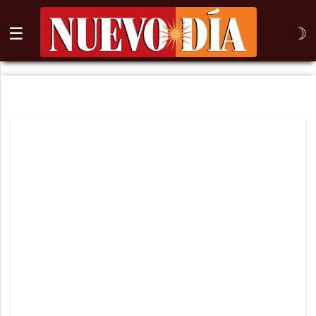
☰
☽
⌕
Inicio
Nogales
Columna
Sonora
México
Arizona
Internacional