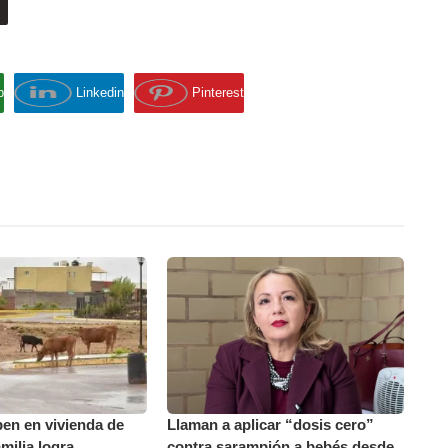
p
Linkedin
Pinterest
en en vivienda de
Llaman a aplicar “dosis cero”
amilia logra
contra sarampión a bebés desde