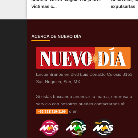
víctimas c...
expulsarlas
ACERCA DE NUEVO DÍA
Encuentranos en Blvd Luis Donaldo Colosio 3163
Sur, Nogales, Son, MX.
Sí estás buscando anunciar tu marca, empresa o
servicio con nosotros puedes contactarnos al:
o en
+52(631)319-3199