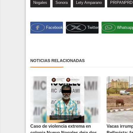
Nogales
Sonora
Lety Amparano
PRIPANPRD
Facebook
Twitter
Whatsap
NOTICIAS RELACIONADAS
Caso de violencia extrema en
Vacas irrump
colonia Nuevo Nogales deja dos
Bellavista; f