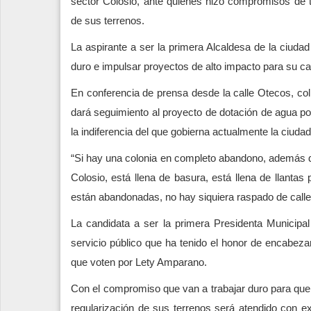
sector Colosio, ante quienes hizo compromisos de tr
de sus terrenos.
La aspirante a ser la primera Alcaldesa de la ciudad
duro e impulsar proyectos de alto impacto para su ca
En conferencia de prensa desde la calle Otecos, co
dará seguimiento al proyecto de dotación de agua pot
la indiferencia del que gobierna actualmente la ciuda
“Si hay una colonia en completo abandono, además de 
Colosio, está llena de basura, está llena de llanta
están abandonadas, no hay siquiera raspado de calles
La candidata a ser la primera Presidenta Municipa
servicio público que ha tenido el honor de encabez
que voten por Lety Amparano.
Con el compromiso que van a trabajar duro para que lo
regularización de sus terrenos será atendido con e