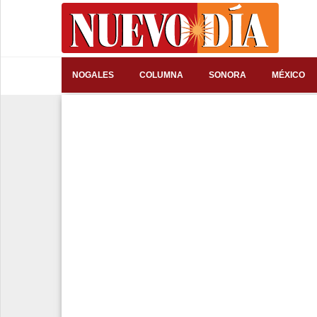
⌕
NOGALES
COLUMNA
SONORA
MÉXICO
Inicio
Nogales
Columna
Sonora
México
Arizona
Internacional
Deportes