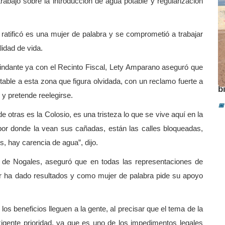
abajo sobre la introducción de agua potable y regularización
 ratificó es una mujer de palabra y se comprometió a trabajar
lidad de vida.
lindante ya con el Recinto Fiscal, Lety Amparano aseguró que
A
able a esta zona que figura olvidada, con un reclamo fuerte a
b
d y pretende reelegirse.
📅
otras es la Colosio, es una tristeza lo que se vive aquí en la
s por donde la vean sus cañadas, están las calles bloqueadas,
, hay carencia de agua”, dijo.
l de Nogales, aseguró que en todas las representaciones de
ar ha dado resultados y como mujer de palabra pide su apoyo
s beneficios lleguen a la gente, al precisar que el tema de la
xigente prioridad, ya que es uno de los impedimentos legales