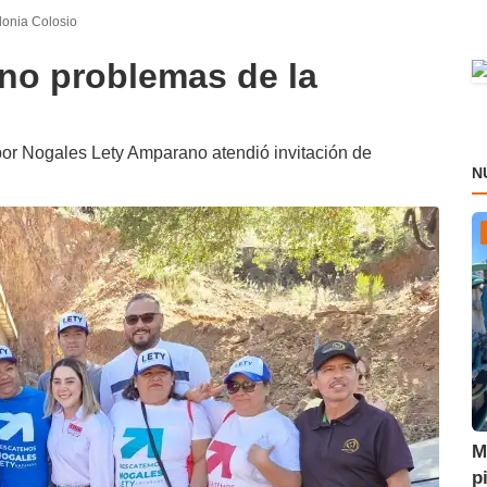
lonia Colosio
no problemas de la
por Nogales Lety Amparano atendió invitación de
N
M
p