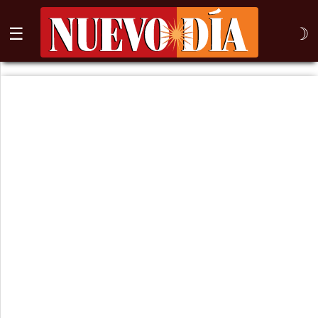
☰
☽
⌕
Inicio
Nogales
Columna
Sonora
México
Arizona
Internacional