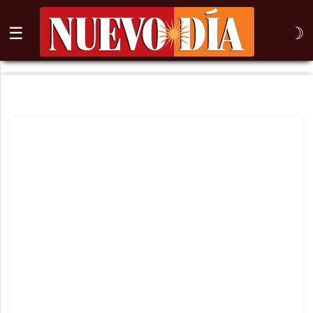
☰
☽
⌕
Inicio
Nogales
Columna
Sonora
México
Arizona
Internacional