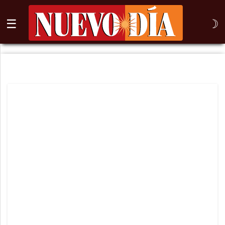
☰
☽
⌕
Inicio
Nogales
Columna
Sonora
México
Arizona
Internacional