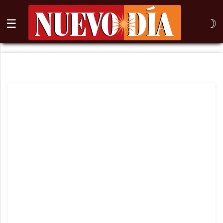
☰
☽
⌕
Inicio
Nogales
Columna
Sonora
México
Arizona
Internacional