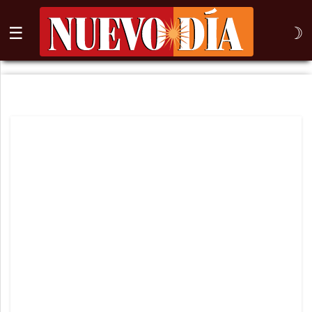
☰
☽
⌕
Inicio
Nogales
Columna
Sonora
México
Arizona
Internacional