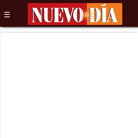
☰
⌕
Inicio
Nogales
Columna
Sonora
México
Arizona
Internacional