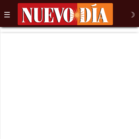
☰
☽
⌕
Inicio
Nogales
Columna
Sonora
México
Arizona
Internacional