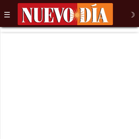
☰
☽
⌕
Inicio
Nogales
Columna
Sonora
México
Arizona
Internacional