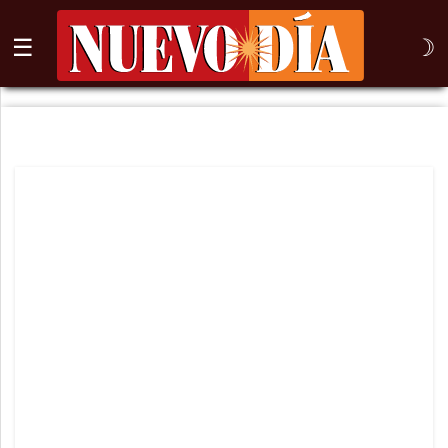
☰
☽
⌕
Inicio
Nogales
Columna
Sonora
México
Arizona
Internacional