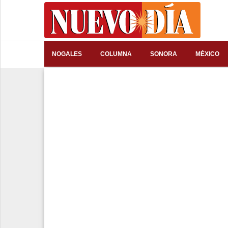
⌕
NOGALES
COLUMNA
SONORA
MÉXICO
Inicio
Nogales
Columna
Sonora
México
Arizona
Internacional
Deportes