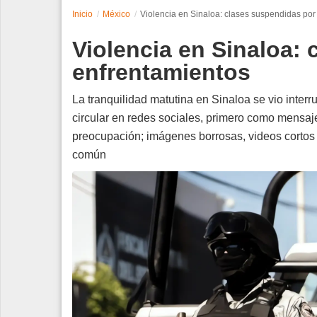
Inicio
México
Violencia en Sinaloa: clases suspendidas por
Espectáculos
Violencia en Sinaloa:
Tecnología
enfrentamientos
Contacto
La tranquilidad matutina en Sinaloa se vio inte
circular en redes sociales, primero como mensaj
Edición Impresa
preocupación; imágenes borrosas, videos cortos 
común