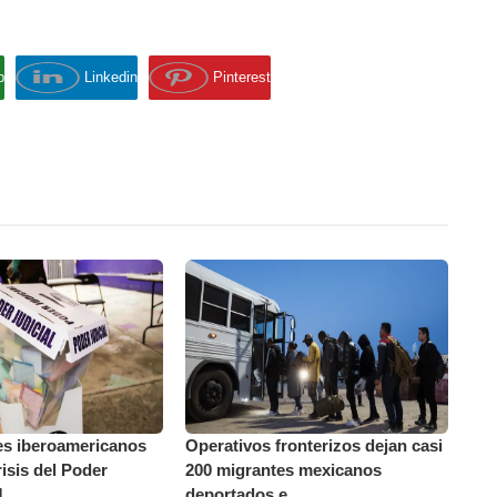
p
Linkedin
Pinterest
es iberoamericanos
Operativos fronterizos dejan casi
isis del Poder
200 migrantes mexicanos
...
deportados e...