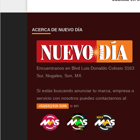
ACERCA DE NUEVO DÍA
Encuentranos en Blvd Luis Donaldo Colosio 3163
Sur, Nogales, Son, MX.
Sí estás buscando anunciar tu marca, empresa o
servicio con nosotros puedes contactarnos al:
o en
+52(631)319-3199