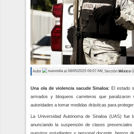
Autor
nuevodia
el
08/05/2025 09:07 AM
, Sección
México
Ú
Una ola de violencia sacude Sinaloa:
El estado s
armados y bloqueos carreteros que paralizaron 
autoridades a tomar medidas drásticas para proteger 
La Universidad Autónoma de Sinaloa (UAS) fue la 
anunciando la suspensión de clases presenciales y
nuestros estudiantes y personal docente, hemos de