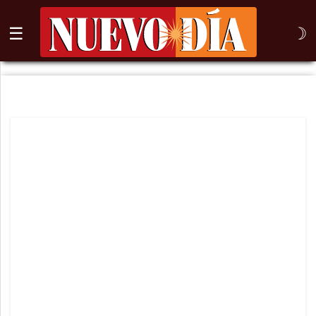
☰
☽
⌕
Inicio
Nogales
Columna
Sonora
México
Arizona
Internacional