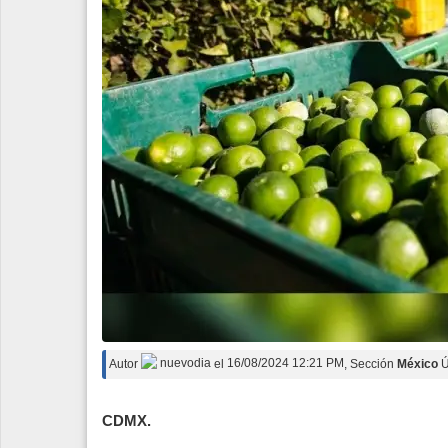
Autor
nuevodia
el
16/08/2024 12:21 PM
, Sección
México
Ú
CDMX.