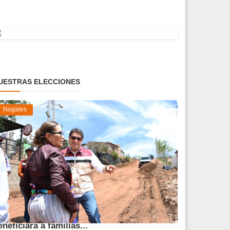
UESTRAS ELECCIONES
Nogales
vanza obra de pavimentación que
eneficiará a familias...