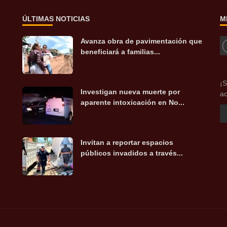
ÚLTIMAS NOTICIAS
M
Avanza obra de pavimentación que
beneficiará a familias...
¡S
Investigan nueva muerte por
ac
aparente intoxicación en No...
Invitan a reportar espacios
públicos invadidos a través...