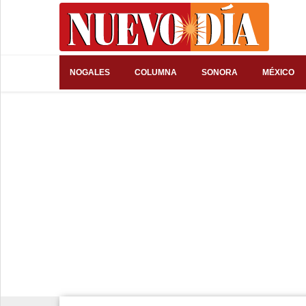
⌕
NOGALES
COLUMNA
SONORA
MÉXICO
Inicio
Nogales
Columna
Sonora
México
Arizona
Internacional
Deportes