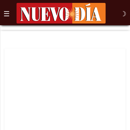
☰
☽
⌕
Inicio
Nogales
Columna
Sonora
México
Arizona
Internacional