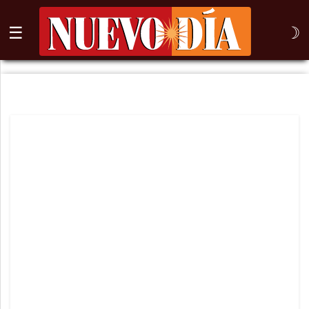
☰
☽
⌕
Inicio
Nogales
Columna
Sonora
México
Arizona
Internacional