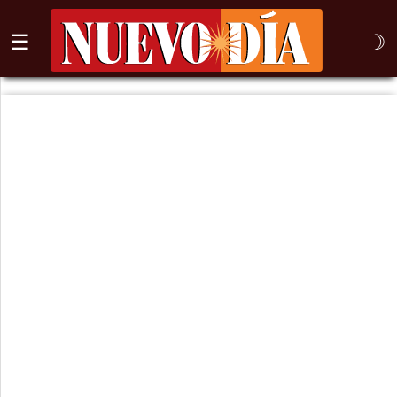
☰
☽
⌕
Inicio
Nogales
Columna
Sonora
México
Arizona
Internacional