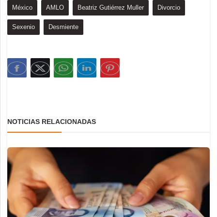
México
AMLO
Beatriz Gutiérrez Muller
Divorcio
Sexenio
Desmiente
NOTICIAS RELACIONADAS