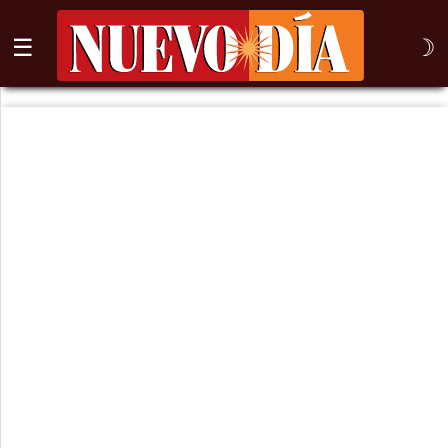
☰
☽
⌕
Inicio
Nogales
Columna
Sonora
México
Arizona
Internacional