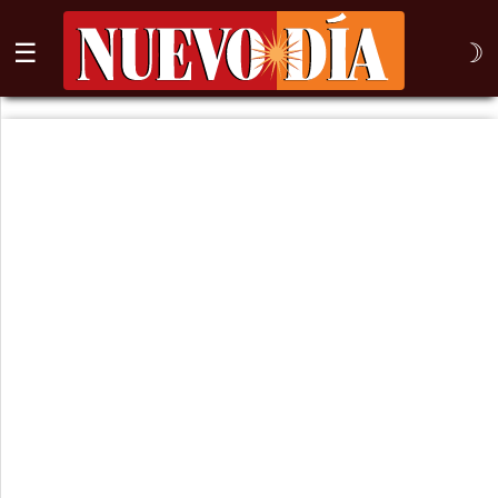
☰
☽
⌕
Inicio
Nogales
Columna
Sonora
México
Arizona
Internacional