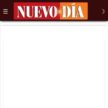
☰
☽
⌕
Inicio
Nogales
Columna
Sonora
México
Arizona
Internacional