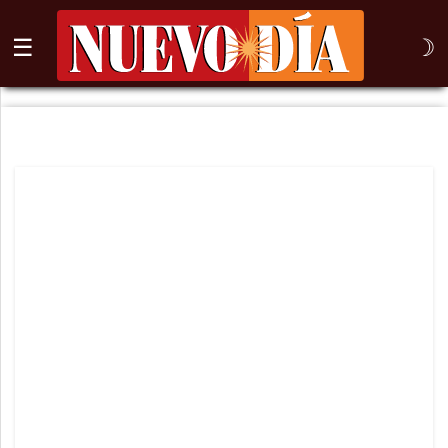
☰
☽
⌕
Inicio
Nogales
Columna
Sonora
México
Arizona
Internacional