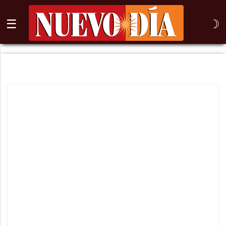
☰
☽
⌕
Inicio
Nogales
Columna
Sonora
México
Arizona
Internacional