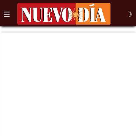
☰
☽
⌕
Inicio
Nogales
Columna
Sonora
México
Arizona
Internacional