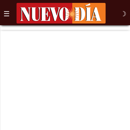
☰
☽
⌕
Inicio
Nogales
Columna
Sonora
México
Arizona
Internacional