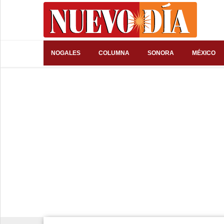
⌕
NOGALES
COLUMNA
SONORA
MÉXICO
Inicio
Nogales
Columna
Sonora
México
Arizona
Internacional
Deportes