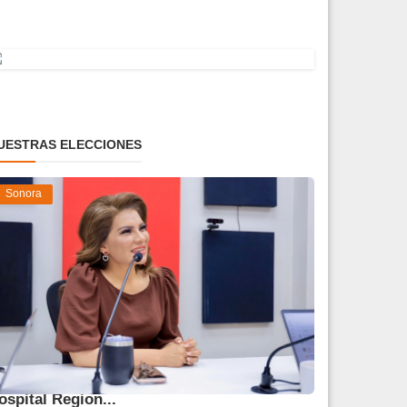
UESTRAS ELECCIONES
Sonora
orenia Valles destaca construcción del
ospital Region...