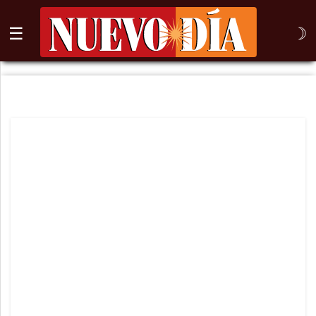
☰
☽
⌕
Inicio
Nogales
Columna
Sonora
México
Arizona
Internacional