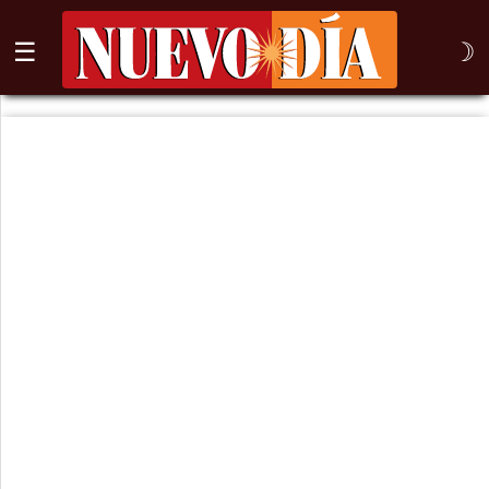
☰
☽
⌕
Inicio
Nogales
Columna
Sonora
México
Arizona
Internacional