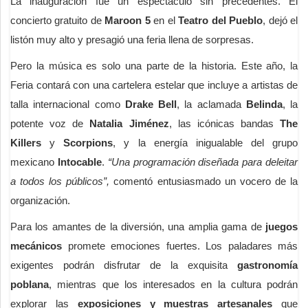
La inauguración fue un espectáculo sin precedentes. El
concierto gratuito de
Maroon 5
en el
Teatro del Pueblo
, dejó el
listón muy alto y presagió una feria llena de sorpresas.
Pero la música es solo una parte de la historia. Este año, la
Feria contará con una cartelera estelar que incluye a artistas de
talla internacional como
Drake Bell
, la aclamada
Belinda
, la
potente voz de
Natalia Jiménez
, las icónicas bandas
The
Killers
y
Scorpions
, y la energía inigualable del grupo
mexicano
Intocable
.
“Una programación diseñada para deleitar
a todos los públicos”,
comentó entusiasmado un vocero de la
organización.
Para los amantes de la diversión, una amplia gama de
juegos
mecánicos
promete emociones fuertes. Los paladares más
exigentes podrán disfrutar de la exquisita
gastronomía
poblana
, mientras que los interesados en la cultura podrán
explorar las
exposiciones y muestras artesanales
que