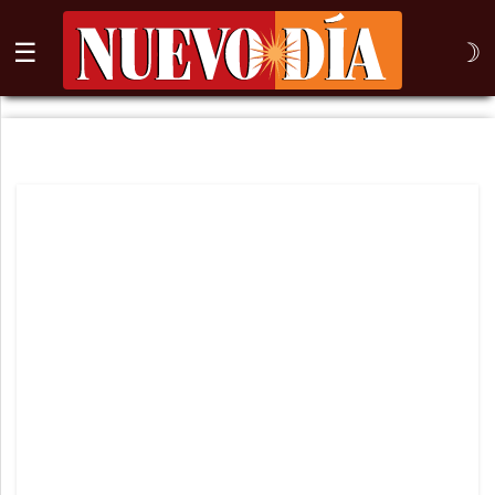
☰
☽
⌕
Inicio
Nogales
Columna
Sonora
México
Arizona
Internacional