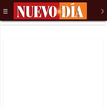
☰
☽
⌕
Inicio
Nogales
Columna
Sonora
México
Arizona
Internacional