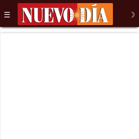
☰
☽
⌕
Inicio
Nogales
Columna
Sonora
México
Arizona
Internacional